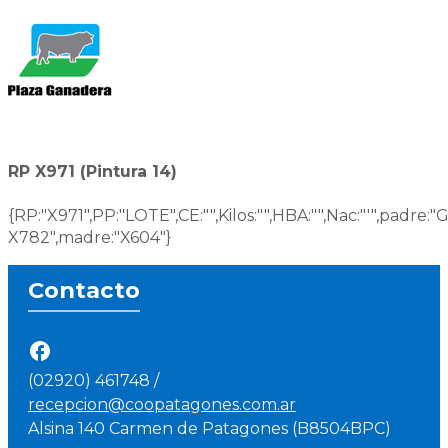
RP X971 (Pintura 14)
{RP:"X971",PP:"LOTE",CE:"",Kilos:"",HBA:"",Nac:"'",padr
X782",madre:"X604"}
Contacto
(02920) 461748 /
recepcion@coopatagones.com.ar
Alsina 140 Carmen de Patagones (B8504BPC)